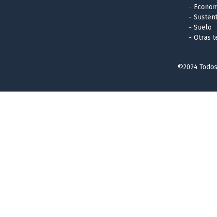
- Econom
- Sustent
- Suelo
- Otras 
©2024 Todos