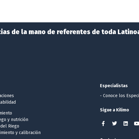
ias de la mano de referentes de toda Latino
Especialistas
caciones
- Conoce los Especi
abilidad
Sigue a Kilimo
miento
iego y nutrición
 del Riego
imiento y calibración