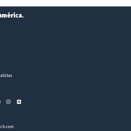
américa.
alistas
ech.com