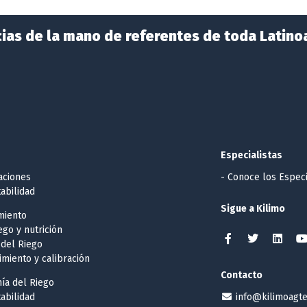
ias de la mano de referentes de toda Latino
Especialistas
caciones
- Conoce los Especi
abilidad
Sigue a Kilimo
miento
iego y nutrición
 del Riego
imiento y calibración
Contacto
ía del Riego
abilidad
info@kilimoagt