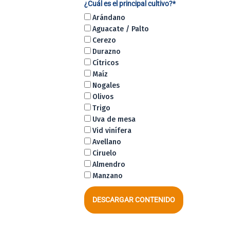
¿Cuál es el principal cultivo?*
Arándano
Aguacate / Palto
Cerezo
Durazno
Cítricos
Maíz
Nogales
Olivos
Trigo
Uva de mesa
Vid vinífera
Avellano
Ciruelo
Almendro
Manzano
DESCARGAR CONTENIDO