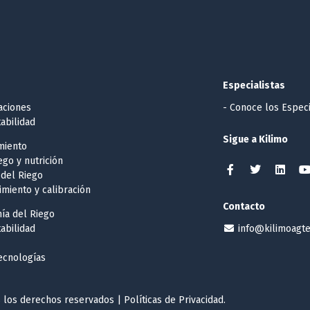
Especialistas
caciones
- Conoce los Especi
abilidad
Sigue a Kilimo
miento
iego y nutrición
 del Riego
imiento y calibración
Contacto
ía del Riego
abilidad
info@kilimoagt
tecnologías
 los derechos reservados |
Políticas de Privacidad
.