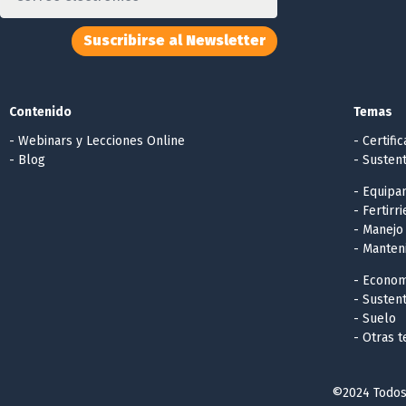
Suscribirse al Newsletter
Contenido
Temas
- Webinars y Lecciones Online
- Certifi
- Blog
- Sustent
- Equipa
- Fertirr
- Manejo
- Manten
- Econom
- Sustent
- Suelo
- Otras 
©2024 Todos